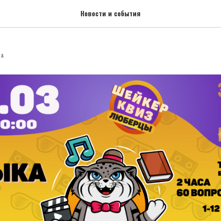
в «Золотом бастионе» стартую
Новости и события
ША