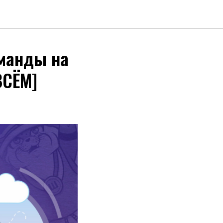
манды на
ВСЁМ]